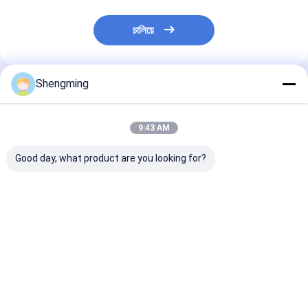
চালিয়ে
Shengming
প্রস্তাবিত পণ্য
9:43 AM
Good day, what product are you looking for?
স্ন্যাপ ঢাকনা ফুড গ্রেড জুসের
0.5 লিটার প্লাস্টিক খাদ্য
সহজ টান কভার সঙ্গে
বোতল সহ 650ml ফুড
কন্টেইনার জার ক্লিয়ার প্লাস্টিক
প্লাস্টিক খাদ্য ধারক জ
কন্টেইনার জারগুলি পরিষ্কার করুন
PET পাত্রে ক্যানের ঢাকনা সহ
বর্গক্ষেত্র
ভালো দাম
ভালো দাম
ভালো দাম