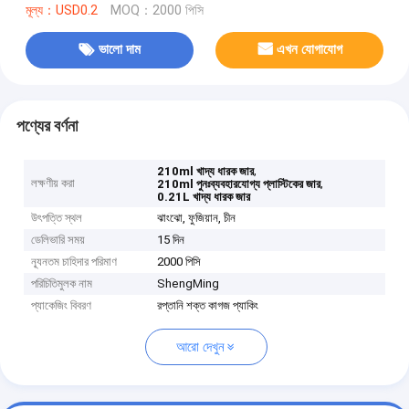
মূল্য：USD0.2
MOQ：2000 পিসি
ভালো দাম
এখন যোগাযোগ
পণ্যের বর্ণনা
,
210ml খাদ্য ধারক জার
লক্ষণীয় করা
,
210ml পুনঃব্যবহারযোগ্য প্লাস্টিকের জার
0.21L খাদ্য ধারক জার
উৎপত্তি স্থল
ঝাংঝো, ফুজিয়ান, চীন
ডেলিভারি সময়
15 দিন
ন্যূনতম চাহিদার পরিমাণ
2000 পিসি
পরিচিতিমুলক নাম
ShengMing
প্যাকেজিং বিবরণ
রপ্তানি শক্ত কাগজ প্যাকিং
আরো দেখুন