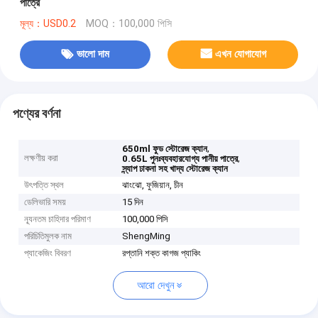
পাত্রে
মূল্য：USD0.2
MOQ：100,000 পিসি
ভালো দাম
এখন যোগাযোগ
পণ্যের বর্ণনা
,
650ml ফুড স্টোরেজ ক্যান
লক্ষণীয় করা
,
0.65L পুনঃব্যবহারযোগ্য পানীয় পাত্রে
স্ন্যাপ ঢাকনা সহ খাদ্য স্টোরেজ ক্যান
উৎপত্তি স্থল
ঝাংঝো, ফুজিয়ান, চীন
ডেলিভারি সময়
15 দিন
ন্যূনতম চাহিদার পরিমাণ
100,000 পিসি
পরিচিতিমুলক নাম
ShengMing
প্যাকেজিং বিবরণ
রপ্তানি শক্ত কাগজ প্যাকিং
আরো দেখুন