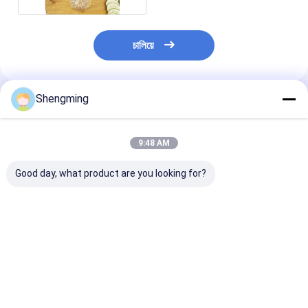
চালিয়ে
Shengming
প্রস্তাবিত পণ্য
9:48 AM
Good day, what product are you looking for?
স্ন্যাপ ঢাকনা ফুড গ্রেড জুসের
0.5 লিটার প্লাস্টিক খাদ্য
সহজ টান কভার সঙ্গে
বোতল সহ 650ml ফুড
কন্টেইনার জার ক্লিয়ার প্লাস্টিক
প্লাস্টিক খাদ্য ধারক জ
কন্টেইনার জারগুলি পরিষ্কার করুন
PET পাত্রে ক্যানের ঢাকনা সহ
বর্গক্ষেত্র
ভালো দাম
ভালো দাম
ভালো দাম