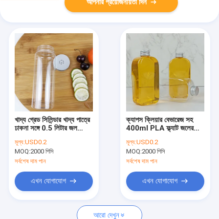
আপনার প্রয়োজনীয়তা দিন
খাদ্য গ্রেড সিলিন্ডার খাদ্য পাত্রে
ক্যাপস ক্লিয়ার বেভারেজ সহ
ঢাকনা সঙ্গে 0.5 লিটার জল
400ml PLA ফ্ল্যাট জলের
শুকনো খাবার
বোতল
মূল্য:
USD0.2
মূল্য:
USD0.2
MOQ:
2000 পিসি
MOQ:
2000 পিসি
সর্বশেষ দাম পান
সর্বশেষ দাম পান
এখন যোগাযোগ
এখন যোগাযোগ
আরো দেখুন