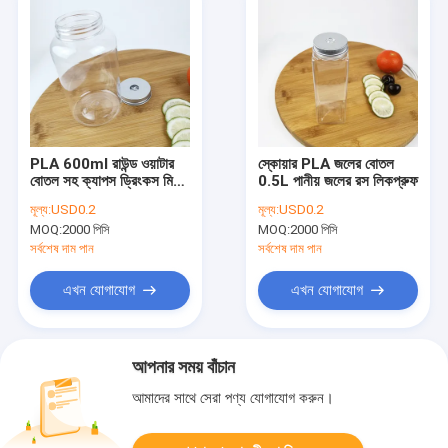
PLA 600ml রাউন্ড ওয়াটার
স্কোয়ার PLA জলের বোতল
বোতল সহ ক্যাপস ড্রিংকস মিল্ক
0.5L পানীয় জলের রস লিকপ্রুফ
বেভারেজ
মূল্য:
USD0.2
মূল্য:
USD0.2
MOQ:
2000 পিসি
MOQ:
2000 পিসি
সর্বশেষ দাম পান
সর্বশেষ দাম পান
এখন যোগাযোগ
এখন যোগাযোগ
আপনার সময় বাঁচান
আমাদের সাথে সেরা পণ্য যোগাযোগ করুন।