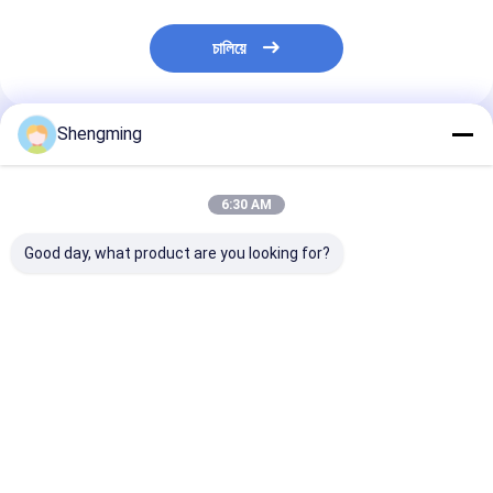
চালিয়ে
Shengming
প্রস্তাবিত পণ্য
6:30 AM
Good day, what product are you looking for?
সহজ-টানা ঢাকনা বৈশিষ্ট্যযুক্ত
পুনরায় ব্যবহারযোগ্য প্লাস্টিকের
ফুড গ্রেড প্লাস্টিকের
স্ক্রিন প্রিন্টিং খালি প্লাস্টিক স্প্রে
পাত্রে বোতল সংরক্ষণের জন্য
প্লাস্টিকের পাত্রে বো
বোতল
সহজ এবং পরিবেশ বান্ধব
বর্ণনা জন্য স্প্রে পাম্প
ভালো দাম
ভালো দাম
ভালো দাম