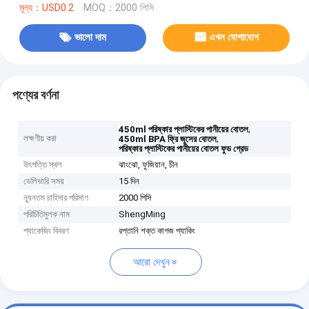
মূল্য：USD0.2
MOQ：2000 পিসি
ভালো দাম
এখন যোগাযোগ
পণ্যের বর্ণনা
,
450ml পরিষ্কার প্লাস্টিকের পানীয়ের বোতল
লক্ষণীয় করা
,
450ml BPA ফ্রি জুসের বোতল
পরিষ্কার প্লাস্টিকের পানীয়ের বোতল ফুড গ্রেড
উৎপত্তি স্থল
ঝাংঝো, ফুজিয়ান, চীন
ডেলিভারি সময়
15 দিন
ন্যূনতম চাহিদার পরিমাণ
2000 পিসি
পরিচিতিমুলক নাম
ShengMing
প্যাকেজিং বিবরণ
রপ্তানি শক্ত কাগজ প্যাকিং
আরো দেখুন