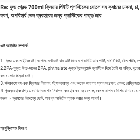
Re: ফুড গ্রেড 700ml ক্লিয়ার পিইটি প্লাস্টিকের বোতল সহ ক্যানের ঢাকনা, চা, দুধ
লবণ, অপরিহার্য তেল ব্যবহারের জন্য প্লাস্টিকের পাত্র/জার
এই আইটেম সম্পর্কে
:
1. স্লিম এবং লাইটওয়েট।আপনি যেখানেই যান এটি নিয়ে যান!আউটডোর পার্টি, বারবিকিউ, টেলগেটিং, স্পোর্টি
2.BPA-মুক্ত: উচ্চ-মানের BPA, phthalate-মুক্ত ট্রান্সলুসেন্ট প্লাস্টিক দিয়ে তৈরি যা শক্তি, দৃঢ়
করার কোন চিন্তা নেই।
3. স্ট্যাকযোগ্য এবং ফ্রিজার নিরাপদ: স্ট্যাকযোগ্য এবং অনেক জায়গায় স্থান সংরক্ষণ, যেমন: রেফ্রিজারে
4. পুনঃব্যবহারযোগ্য এবং ডিশওয়াশার নিরাপদ: ব্যবহার করা হয়ে গেলে, কেবল আপনার ডিশওয়াশারে রেখে, হা
করুন।- ভ্রমণের উদ্দেশ্যে ছোট, অন দ্য আইটেম প্যাক করার জন্য আদর্শ।
প্রযুক্তিগত বিবরণ
: