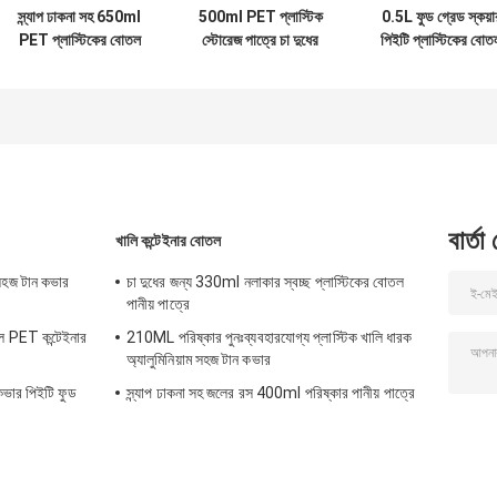
স্ন্যাপ ঢাকনা সহ 650ml
500ml PET প্লাস্টিক
0.5L ফুড গ্রেড স্কয়া
PET প্লাস্টিকের বোতল
স্টোরেজ পাত্রে চা দুধের
পিইটি প্লাস্টিকের বোত
পরিষ্কার জলের বোতল ফুড
কোল্ড প্রেসড জুস সংরক্ষণের
যার সাথে ক্যানের ঢাকন
গ্রেড
জন্য
জুস পানীয়
বার্তা
খালি কন্টেইনার বোতল
 সহজ টান কভার
চা দুধের জন্য 330ml নলাকার স্বচ্ছ প্লাস্টিকের বোতল
পানীয় পাত্রে
 PET কন্টেইনার
210ML পরিষ্কার পুনঃব্যবহারযোগ্য প্লাস্টিক খালি ধারক
অ্যালুমিনিয়াম সহজ টান কভার
কভার পিইটি ফুড
স্ন্যাপ ঢাকনা সহ জলের রস 400ml পরিষ্কার পানীয় পাত্রে