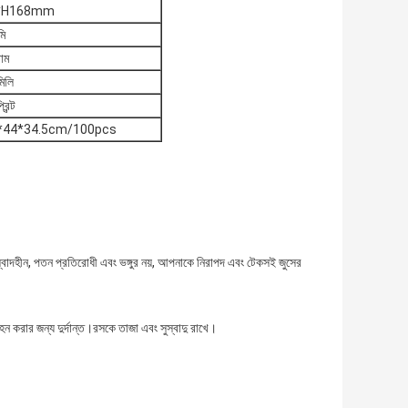
*H168mm
মি
াম
িলি
্রিন্ট
*44*34.5cm/100pcs
 স্বাদহীন, পতন প্রতিরোধী এবং ভঙ্গুর নয়, আপনাকে নিরাপদ এবং টেকসই জুসের
হন করার জন্য দুর্দান্ত।রসকে তাজা এবং সুস্বাদু রাখে।