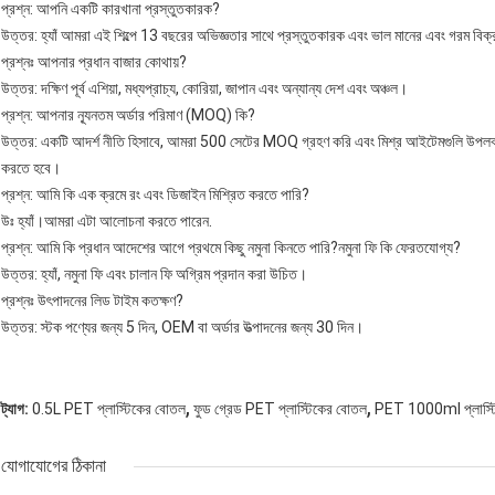
প্রশ্ন: আপনি একটি কারখানা প্রস্তুতকারক?
উত্তর: হ্যাঁ আমরা এই শিল্পে 13 বছরের অভিজ্ঞতার সাথে প্রস্তুতকারক এবং ভাল মানের এবং গরম বিক্রয
প্রশ্নঃ আপনার প্রধান বাজার কোথায়?
উত্তর: দক্ষিণ পূর্ব এশিয়া, মধ্যপ্রাচ্য, কোরিয়া, জাপান এবং অন্যান্য দেশ এবং অঞ্চল।
প্রশ্ন: আপনার ন্যূনতম অর্ডার পরিমাণ (MOQ) কি?
উত্তর: একটি আদর্শ নীতি হিসাবে, আমরা 500 সেটের MOQ গ্রহণ করি এবং মিশ্র আইটেমগুলি উপলব্ধ, 
করতে হবে।
প্রশ্ন: আমি কি এক ক্রমে রং এবং ডিজাইন মিশ্রিত করতে পারি?
উঃ হ্যাঁ।আমরা এটা আলোচনা করতে পারেন.
প্রশ্ন: আমি কি প্রধান আদেশের আগে প্রথমে কিছু নমুনা কিনতে পারি?নমুনা ফি কি ফেরতযোগ্য?
উত্তর: হ্যাঁ, নমুনা ফি এবং চালান ফি অগ্রিম প্রদান করা উচিত।
প্রশ্নঃ উৎপাদনের লিড টাইম কতক্ষণ?
উত্তর: স্টক পণ্যের জন্য 5 দিন, OEM বা অর্ডার উত্পাদনের জন্য 30 দিন।
,
,
ট্যাগ:
0.5L PET প্লাস্টিকের বোতল
ফুড গ্রেড PET প্লাস্টিকের বোতল
PET 1000ml প্লাস্ট
যোগাযোগের ঠিকানা