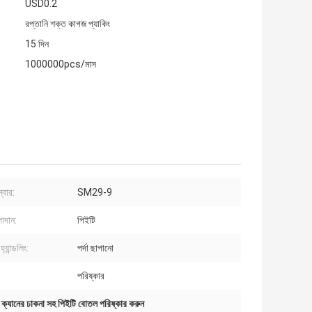
USD0.2
রপ্তানি শক্ত কাগজ প্যাকিং
15 দিন
1000000pcs/মাস
্বার:
SM29-9
াদান:
পিইটি
্যান্ডলিং:
পর্দা ছাপানো
পরিষ্কার
,
ক্যানের ঢাকনা সহ পিইটি বোতল পরিষ্কার করুন