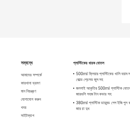
সম্বন্ধে
প্লাস্টিকের ধারক বোতল
500ml ক্লিয়ার প্লাস্টিকের খালি বয়াম
আমাদের সম্পর্কে
কোল্ড প্রেসড জুস সহ
কারখানা ভ্রমণ
জলপাই আকৃতির 500ml প্লাস্টিক বোতল
মান নিয়ন্ত্রণ
জারগুলি সহজ টান কভার সহ
যোগাযোগ করুন
380ml প্লাস্টিক ডায়মন্ড শেপ ইজি পুল 
খবর
জার চা দুধ
সাইটম্যাপ