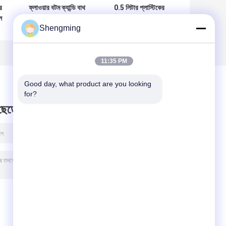
র
ফ্লাওয়ার বটম ক্যান্ডি বাথ
0.5 লিটার প্লাস্টিকের
ল
সল্ট সহ ফুড গ্রেড খালি
জলের বোতল পরিষ্কার
Shengming
া
প্লাস্টিকের বোতল 500
প্লাস্টিকের পাত্রে ক্যানের
মিলি
ঢাকনা দিয়ে চা দুধ
11:35 PM
Good day, what product are you looking 
for?
 ছেড়ে