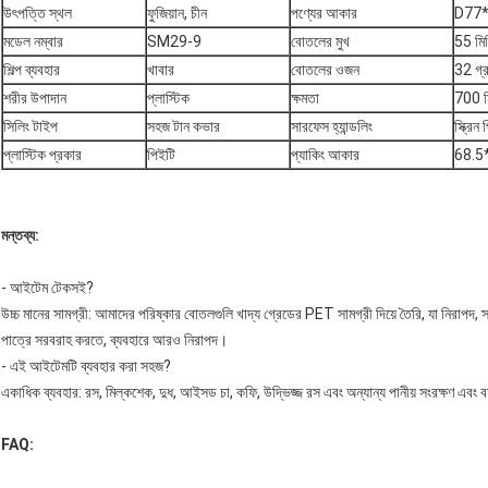
উৎপত্তি স্থল
ফুজিয়ান, চীন
পণ্যের আকার
D77
মডেল নম্বার
SM29-9
বোতলের মুখ
55 মি
শিল্প ব্যবহার
খাবার
বোতলের ওজন
32 গ্র
শরীর উপাদান
প্লাস্টিক
ক্ষমতা
700 ম
সিলিং টাইপ
সহজ টান কভার
সারফেস হ্যান্ডলিং
স্ক্রিন প
প্লাস্টিক প্রকার
পিইটি
প্যাকিং আকার
68.5
মন্তব্য:
- আইটেম টেকসই?
উচ্চ মানের সামগ্রী: আমাদের পরিষ্কার বোতলগুলি খাদ্য গ্রেডের PET সামগ্রী দিয়ে তৈরি, যা নিরাপদ,
পাত্রে সরবরাহ করতে, ব্যবহারে আরও নিরাপদ।
- এই আইটেমটি ব্যবহার করা সহজ?
একাধিক ব্যবহার: রস, মিল্কশেক, দুধ, আইসড চা, কফি, উদ্ভিজ্জ রস এবং অন্যান্য পানীয় সংরক্ষণ এবং ব
FAQ: