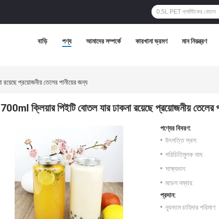
বাড়ি
পণ্য
আমাদের সম্পর্কে
কারখানা ভ্রমণ
মান নিয়ন্ত্রণ
য়েছে প্রয়োজনীয় তেলের পানীয়ের জন্য
700ml ক্লিয়ার পিইটি বোতল যার ঢাকনা রয়েছে প্রয়োজনীয় তেলের প
পণ্যের বিবরণ:
উৎপত্তি স্থল:
পরিচিতিমুলক নাম:
সাক্ষ্যদান:
মডেল নম্বার:
প্রদান:
ন্যূনতম চাহিদার পরিমাণ: