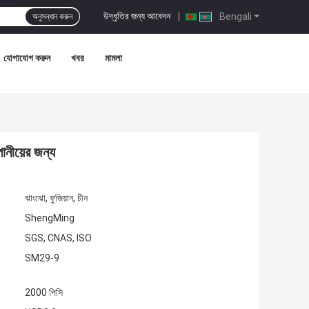
উদ্ধৃতির জন্য আবেদন
|
Bengali
অনুসন্ধান করুন
যোগাযোগ করুন
খবর
মামলা
ানীয়ের জন্য
ঝাংঝো, ফুজিয়ান, চীন
ShengMing
SGS, CNAS, ISO
SM29-9
2000 পিসি