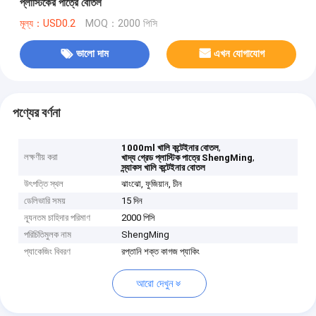
প্লাস্টিকের পাত্রে বোতল
মূল্য：USD0.2
MOQ：2000 পিসি
ভালো দাম
এখন যোগাযোগ
পণ্যের বর্ণনা
,
1000ml খালি কন্টেইনার বোতল
লক্ষণীয় করা
,
খাদ্য গ্রেড প্লাস্টিক পাত্রে ShengMing
স্ন্যাকস খালি কন্টেইনার বোতল
উৎপত্তি স্থল
ঝাংঝো, ফুজিয়ান, চীন
ডেলিভারি সময়
15 দিন
ন্যূনতম চাহিদার পরিমাণ
2000 পিসি
পরিচিতিমুলক নাম
ShengMing
প্যাকেজিং বিবরণ
রপ্তানি শক্ত কাগজ প্যাকিং
আরো দেখুন