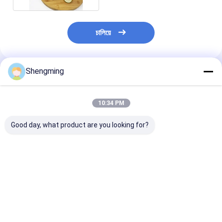
চালিয়ে
Shengming
প্রস্তাবিত পণ্য
10:34 PM
Good day, what product are you looking for?
500ml স্বচ্ছ প্লাস্টিকের
৫০০ মিলি প্লাস্টিকের পানির
ঢাকনা সহ 500 মিলি প্
কন্টেইনার জার
বোতল ডায়মন্ড আকৃতির
পানির পাত্রে
ভালো দাম
ভালো দাম
ভালো দাম