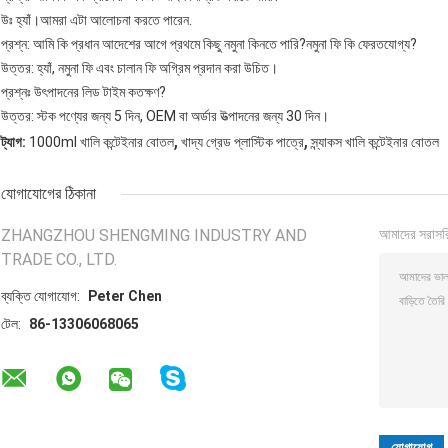
উঃ হ্যাঁ।আমরা এটা আলোচনা করতে পারেন.
প্রশ্ন: আমি কি প্রধান আদেশের আগে প্রথমে কিছু নমুনা কিনতে পারি?নমুনা ফি কি ফেরতযোগ্য?
উত্তর: হ্যাঁ, নমুনা ফি এবং চালান ফি অগ্রিম প্রদান করা উচিত।
প্রশ্নঃ উৎপাদনের লিড টাইম কতক্ষণ?
উত্তর: স্টক পণ্যের জন্য 5 দিন, OEM বা অর্ডার উত্পাদনের জন্য 30 দিন।
,
,
ট্যাগ:
1000ml খালি কন্টেইনার বোতল
খাদ্য গ্রেড প্লাস্টিক পাত্রে
স্ন্যাকস খালি কন্টেইনার বোতল
যোগাযোগের ঠিকানা
ZHANGZHOU SHENGMING INDUSTRY AND
আমাদের সরাসর
TRADE CO., LTD.
ব্যক্তি যোগাযোগ:
Peter Chen
টেল:
86-13306068065