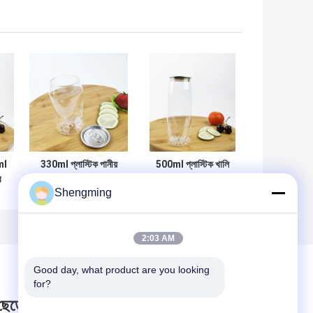
ml
330ml প্লাস্টিক পানীয়
500ml প্লাস্টিক খালি
র
ক্যান নলাকার পিইটি পাত্রে
পাত্রের বোতল ফুলের নীচে
Shengming
র
সহজ টান কভার
ক্যান্ডি বাথ সল্ট
2:03 AM
Good day, what product are you looking 
for?
 ছেড়ে