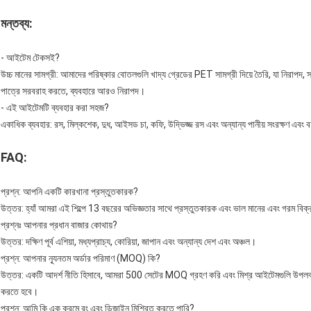
মন্তব্য:
- আইটেম টেকসই?
উচ্চ মানের সামগ্রী: আমাদের পরিষ্কার বোতলগুলি খাদ্য গ্রেডের PET সামগ্রী দিয়ে তৈরি, যা নিরাপদ,
পাত্রে সরবরাহ করতে, ব্যবহারে আরও নিরাপদ।
- এই আইটেমটি ব্যবহার করা সহজ?
একাধিক ব্যবহার: রস, মিল্কশেক, দুধ, আইসড চা, কফি, উদ্ভিজ্জ রস এবং অন্যান্য পানীয় সংরক্ষণ এবং ব
FAQ:
প্রশ্ন: আপনি একটি কারখানা প্রস্তুতকারক?
উত্তর: হ্যাঁ আমরা এই শিল্পে 13 বছরের অভিজ্ঞতার সাথে প্রস্তুতকারক এবং ভাল মানের এবং গরম বিক্রয
প্রশ্নঃ আপনার প্রধান বাজার কোথায়?
উত্তর: দক্ষিণ পূর্ব এশিয়া, মধ্যপ্রাচ্য, কোরিয়া, জাপান এবং অন্যান্য দেশ এবং অঞ্চল।
প্রশ্ন: আপনার ন্যূনতম অর্ডার পরিমাণ (MOQ) কি?
উত্তর: একটি আদর্শ নীতি হিসাবে, আমরা 500 সেটের MOQ গ্রহণ করি এবং মিশ্র আইটেমগুলি উপলব্ধ, 
করতে হবে।
প্রশ্ন: আমি কি এক ক্রমে রং এবং ডিজাইন মিশ্রিত করতে পারি?