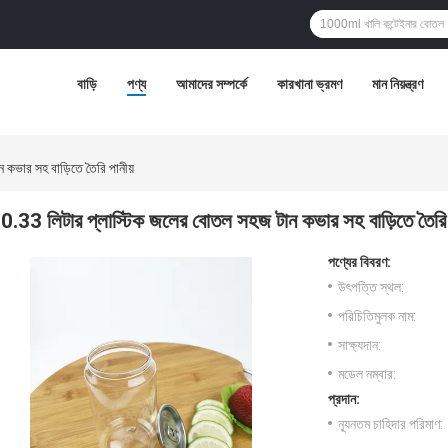
বাড়ি
পণ্য
আমাদের সম্পর্কে
কারখানা ভ্রমণ
মান নিয়ন্ত্রণ
কভার সহ বাড়িতে তৈরি পানীয়
0.33 লিটার প্লাস্টিক জলের বোতল সহজ টান কভার সহ বাড়িতে তৈরি 
পণ্যের বিবরণ:
উৎপত্তি স্থল:
পরিচিতিমুলক নাম:
সাক্ষ্যদান:
মডেল নম্বার:
প্রদান:
ন্যূনতম চাহিদার পরিমাণ: