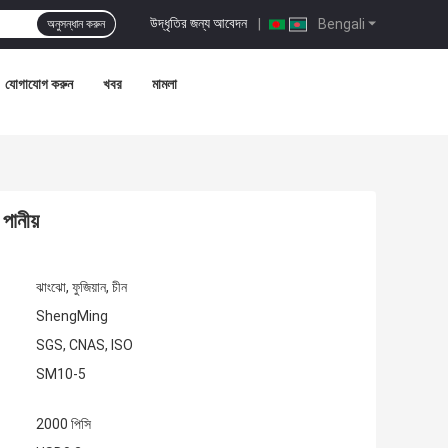
উদ্ধৃতির জন্য আবেদন
|
Bengali
অনুসন্ধান করুন
যোগাযোগ করুন
খবর
মামলা
পানীয়
ঝাংঝো, ফুজিয়ান, চীন
ShengMing
SGS, CNAS, ISO
SM10-5
2000 পিসি