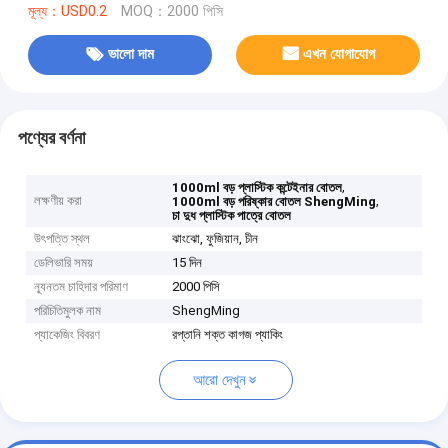
মূল্য：USD0.2
MOQ：2000 পিসি
ভালো দাম
এখন যোগাযোগ
পণ্যের বর্ণনা
,
1000ml বড় প্লাস্টিক কন্টেইনার বোতল
লক্ষণীয় করা
,
1000ml বড় পরিষ্কার বোতল ShengMing
চা দুধ প্লাস্টিক পাত্রে বোতল
উৎপত্তি স্থল
ঝাংঝো, ফুজিয়ান, চীন
ডেলিভারি সময়
15 দিন
ন্যূনতম চাহিদার পরিমাণ
2000 পিসি
পরিচিতিমুলক নাম
ShengMing
প্যাকেজিং বিবরণ
রপ্তানি শক্ত কাগজ প্যাকিং
আরো দেখুন