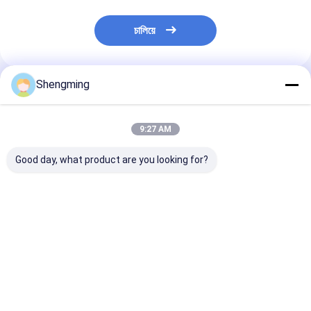
চালিয়ে
Shengming
প্রস্তাবিত পণ্য
9:27 AM
Good day, what product are you looking for?
সহজ-টানা ঢাকনা বৈশিষ্ট্যযুক্ত
পুনরায় ব্যবহারযোগ্য প্লাস্টিকের
ফুড গ্রেড প্লাস্টিকের
স্ক্রিন প্রিন্টিং খালি প্লাস্টিক স্প্রে
পাত্রে বোতল সংরক্ষণের জন্য
প্লাস্টিকের পাত্রে বো
বোতল
সহজ এবং পরিবেশ বান্ধব
বর্ণনা জন্য স্প্রে পাম্প
ভালো দাম
ভালো দাম
ভালো দাম